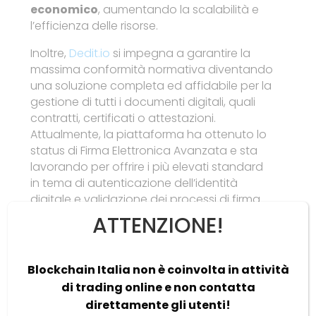
economico
, aumentando la scalabilità e
l’efficienza delle risorse.
Inoltre,
Dedit.io
si impegna a garantire la
massima conformità normativa diventando
una soluzione completa ed affidabile per la
gestione di tutti i documenti digitali, quali
contratti, certificati o attestazioni.
Attualmente, la piattaforma ha ottenuto lo
status di Firma Elettronica Avanzata e sta
lavorando per offrire i più elevati standard
in tema di autenticazione dell’identità
digitale e validazione dei processi di firma.
ATTENZIONE!
Siamo entusiasti che la nostra soluzione
Dedit.io sia stata selezionata tra i
primi 20
casi d’uso della European Blockchain
Blockchain Italia non è coinvolta in attività
Sandbox
. Ci impegniamo costantemente a
di trading online e non contatta
contribuire alla trasformazione digitale e
direttamente gli utenti!
alla creazione di soluzioni sicure e conformi