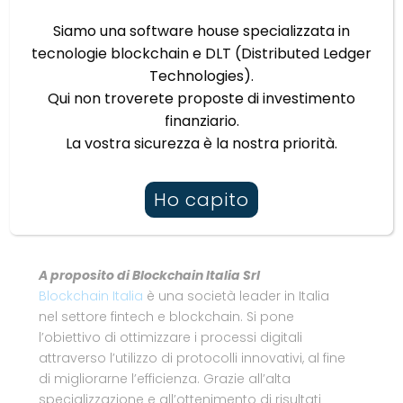
alle normative.
Siamo una software house specializzata in
Per saperne di più, è possibile leggere
tecnologie blockchain e DLT (Distributed Ledger
l’articolo completo
qui
.
Technologies).
Qui non troverete proposte di investimento
finanziario.
La vostra sicurezza è la nostra priorità.
Ho capito
A proposito di Blockchain Italia Srl
Blockchain Italia
è una società leader in Italia
nel settore fintech e blockchain. Si pone
l’obiettivo di ottimizzare i processi digitali
attraverso l’utilizzo di protocolli innovativi, al fine
di migliorarne l’efficienza. Grazie all’alta
specializzazione e all’ottenimento di risultati