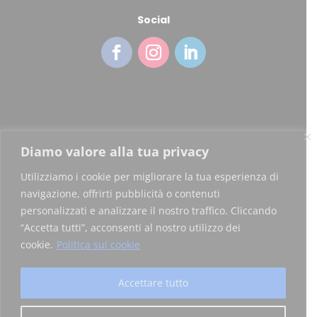
Social
Diamo valore alla tua privacy
Copyright © 2026 Blockchain Italia.io
Utilizziamo i cookie per migliorare la tua esperienza di
Blockchain Italia S.r.l. P.IVA 10441490967
navigazione, offrirti pubblicità o contenuti
personalizzati e analizzare il nostro traffico. Cliccando
Via Brembo 27, 20139 Milano
“Accetta tutti”, acconsenti al nostro utilizzo dei
cookie.
Politica sui cookie
Privacy Policy
|
Certificazioni
Accettare tutto