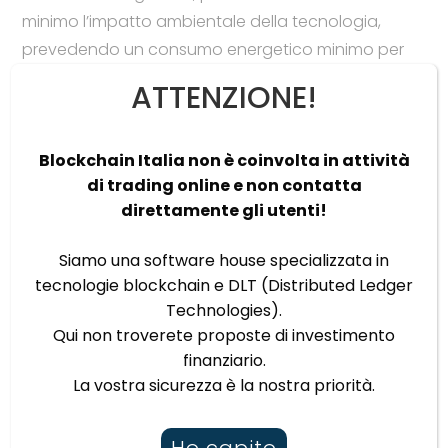
minimo l’impatto ambientale della tecnologia,
prevedendo un consumo energetico minimo per
le operazioni su blockchain.
ATTENZIONE!
Dal 2022, inoltre, con l’obiettivo di raggiungere lo
status di azienda
Carbon Neutral
, Blockchain
Blockchain Italia non è coinvolta in attività
Italia ha sottoscritto un accordo con
di trading online e non contatta
ClimateTrade
per ridurre al minimo l’impatto sulle
direttamente gli utenti!
emissioni di carbonio e contrastare la crisi
Siamo una software house specializzata in
climatica
tecnologie blockchain e DLT (Distributed Ledger
ClimateTrade
, azienda leader nel campo della
Technologies).
tecnologia climatica, fornisce compensazioni di
Qui non troverete proposte di investimento
finanziario.
carbonio trasparenti e tracciabili tramite l’utilizzo
La vostra sicurezza è la nostra priorità.
della blockchain. Trimestralmente, ci affidiamo al
loro sostegno per
calcolare l’impronta di
Ho capito
carbonio dei nostri processi attivi
e