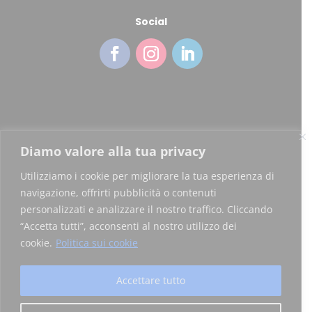
Social
Diamo valore alla tua privacy
Copyright © 2026 Blockchain Italia.io
Utilizziamo i cookie per migliorare la tua esperienza di
Blockchain Italia S.r.l. P.IVA 10441490967
navigazione, offrirti pubblicità o contenuti
personalizzati e analizzare il nostro traffico. Cliccando
Via Brembo 27, 20139 Milano
“Accetta tutti”, acconsenti al nostro utilizzo dei
cookie.
Politica sui cookie
Privacy Policy
|
Certificazioni
Accettare tutto