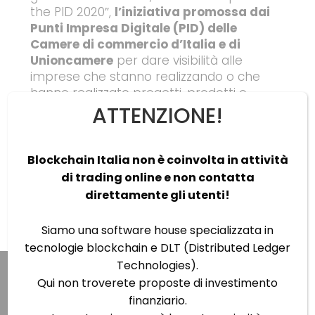
the PID 2020″,
l’iniziativa promossa dai
Punti Impresa Digitale (PID) delle
Camere di commercio d’Italia e di
Unioncamere
per dare visibilità alle
imprese che stanno realizzando o che
hanno realizzato progetti, prodotti o
servizi digitali e innovativi utili alle
ATTENZIONE!
imprese nel nuovo scenario produttivo
che si è venuto a creare con la
diffusione del Covid-19.
Blockchain Italia non è coinvolta in attività
di trading online e non contatta
Continua la lettura
direttamente gli utenti!
Siamo una software house specializzata in
tecnologie blockchain e DLT (Distributed Ledger
Technologies).
Qui non troverete proposte di investimento
finanziario.