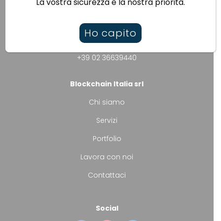
La vostra sicurezza è la nostra priorità.
Vuoi lanciare un progetto web3 di successo?
Contattaci!
Ho capito
info@blockchainitalia.io
+39 02 36639440
Blockchain Italia srl
Chi siamo
Servizi
Portfolio
Lavora con noi
Contattaci
Social